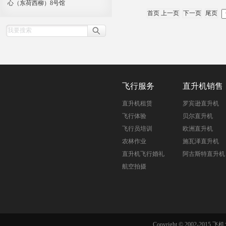
心（东荷西柳）8号馆
首页 上一页
下一页
尾页
飞行服务
直升机销售
直升机租赁
罗宾逊直升机
飞行体验
贝尔直升机
飞行员培训
欧洲直升机
农林作业
施瓦泽直升机
直升机飞行婚礼
阿古斯特直升机
航空拍摄
Copyright © 2002-201